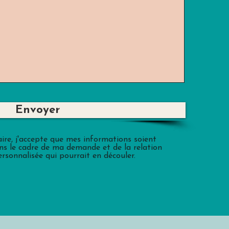
Envoyer
ire, j'accepte que mes informations soient
ans le cadre de ma demande et de la relation
rsonnalisée qui pourrait en découler.