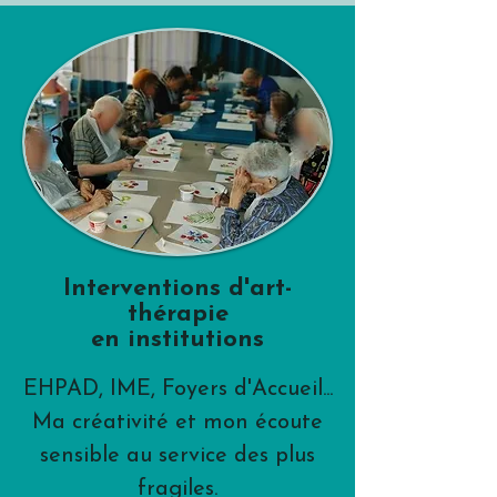
Interventions d'art-
thérapie
en institutions
EHPAD, IME, Foyers d'Accueil...
Ma créativité et mon écoute
sensible au service des plus
fragiles.