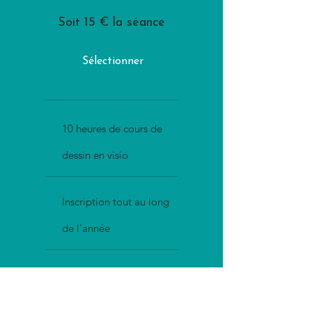
Soit 15 € la séance
Sélectionner
10 heures de cours de
dessin en visio
Inscription tout au long
de l'année
Cours collectif (6 élèves
max)