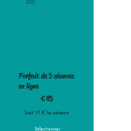
2025
Forfait de 5 séances
en ligne
85 €
€
85
Soit 17 € la séance
Sélectionner