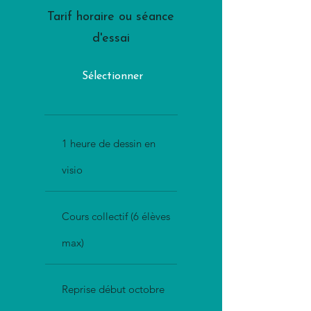
Tarif horaire ou séance
d'essai
Sélectionner
1 heure de dessin en
visio
Cours collectif (6 élèves
max)
Reprise début octobre