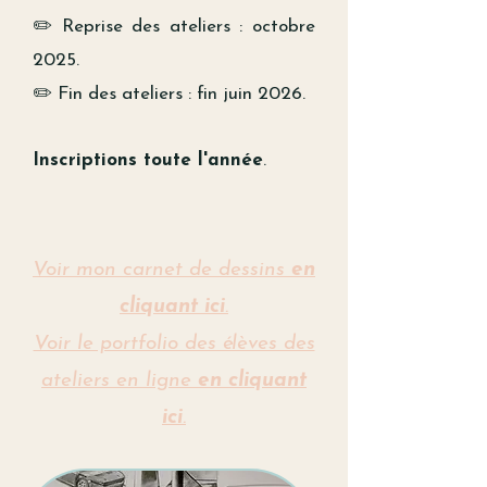
✏️ Reprise des ateliers : octobre
2025.
✏️ Fin des ateliers : fin juin 2026.
Inscriptions toute l'année
.
Voir mon carnet de dessins
en
cliquant ici
.
Voir le portfolio des élèves des
ateliers en ligne
en cliquant
ici
.