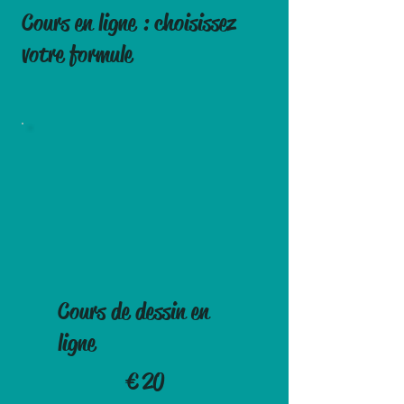
Cours en ligne : choisissez
votre formule
Cours de dessin en
ligne
20 €
€
20