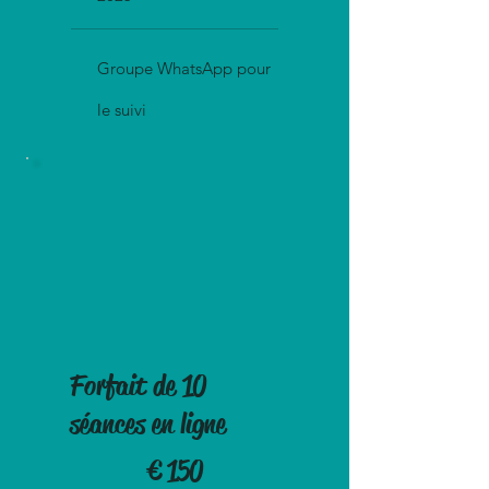
Groupe WhatsApp pour
le suivi
Forfait de 10
séances en ligne
150 €
€
150