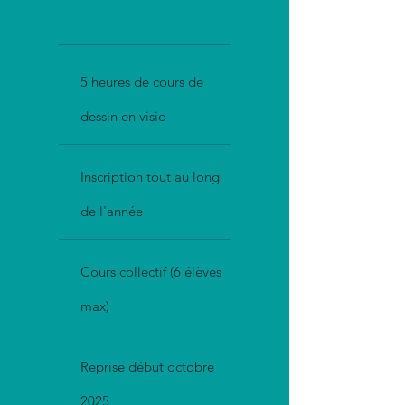
5 heures de cours de
dessin en visio
Inscription tout au long
de l'année
Cours collectif (6 élèves
max)
Reprise début octobre
2025